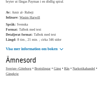
bryter ut fångas Payman i en dödlig spiral.
Av:
Amir al- Rubeji
Inläsare:
Wasim Harwill
Språk:
Svenska
Format:
Talbok med text
Detaljerat format:
Talbok med text
Längd:
8 tim., 21 min. ; cirka 346 sidor
Visa mer information om boken
Ämnesord
Sverige--Göteborg
Brottslingar
Gäng
Rån
Narkotikahandel
Gängkrig