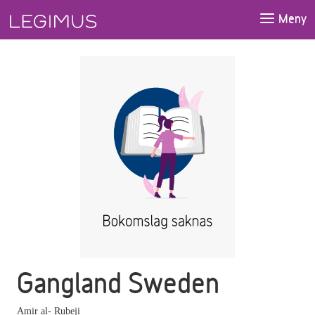
Gå till huvudinnehåll
Meny
Gangland Sweden
Amir al- Rubeji