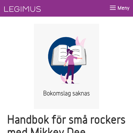
Gå till huvudinnehåll
Meny
Handbok för små rockers
med Mikkey Dee