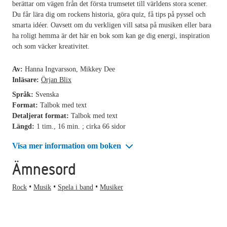
berättar om vägen från det första trumsetet till världens stora scener.
Du får lära dig om rockens historia, göra quiz, få tips på pyssel och
smarta idéer. Oavsett om du verkligen vill satsa på musiken eller bara
ha roligt hemma är det här en bok som kan ge dig energi, inspiration
och som väcker kreativitet.
Av:
Hanna Ingvarsson, Mikkey Dee
Inläsare:
Örjan Blix
Språk:
Svenska
Format:
Talbok med text
Detaljerat format:
Talbok med text
Längd:
1 tim., 16 min. ; cirka 66 sidor
Visa mer information om boken
Ämnesord
Rock
Musik
Spela i band
Musiker