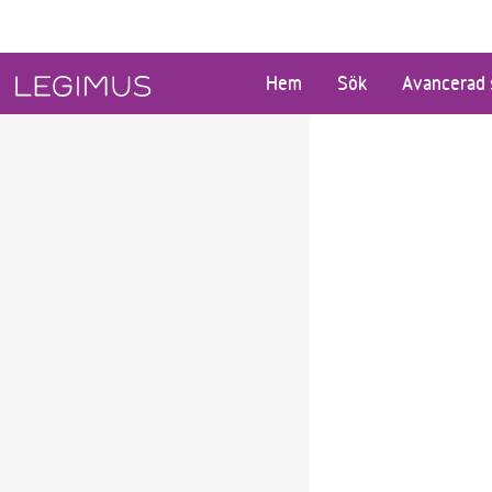
Gå till huvudinnehåll
Hem
Sök
Avancerad 