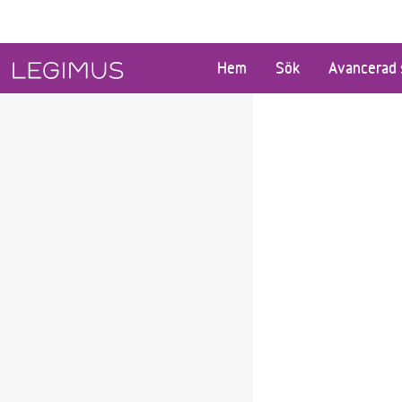
Gå till huvudinnehåll
Hem
Sök
Avancerad 