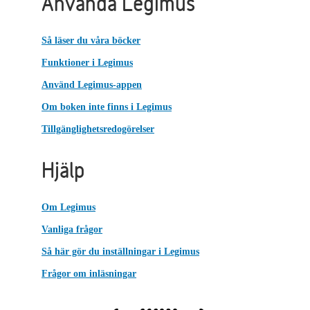
Använda Legimus
Så läser du våra böcker
Funktioner i Legimus
Använd Legimus-appen
Om boken inte finns i Legimus
Tillgänglighetsredogörelser
Hjälp
Om Legimus
Vanliga frågor
Så här gör du inställningar i Legimus
Frågor om inläsningar