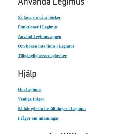
Använda Legimus
Så läser du våra böcker
Funktioner i Legimus
Använd Legimus-appen
Om boken inte finns i Legimus
Tillgänglighetsredogörelser
Hjälp
Om Legimus
Vanliga frågor
Så här gör du inställningar i Legimus
Frågor om inläsningar