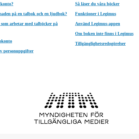
 konto?
Så läser du våra böcker
lnaden på en talbok och en ljudbok?
Funktioner i Legimus
 som arbetar med talböcker på
Använd Legimus-appen
Om boken inte finns i Legimus
okonto
Tillgänglighetsredogörelser
v personuppgifter