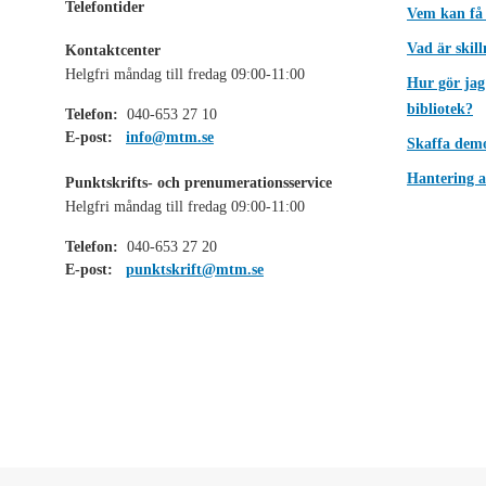
Telefontider
Vem kan få
Vad är skil
Kontaktcenter
Helgfri måndag till fredag 09:00-11:00
Hur gör jag
bibliotek?
Telefon:
040-653 27 10
E-post:
info@mtm.se
Skaffa dem
Hantering a
Punktskrifts- och prenumerationsservice
Helgfri måndag till fredag 09:00-11:00
Telefon:
040-653 27 20
E-post:
punktskrift@mtm.se