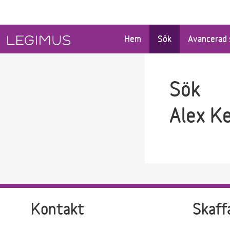
Gå till sökfältet
Gå till huvudinnehåll
Hem
Sök
Avancerad 
Sök
Alex K
Kontakt
Skaff