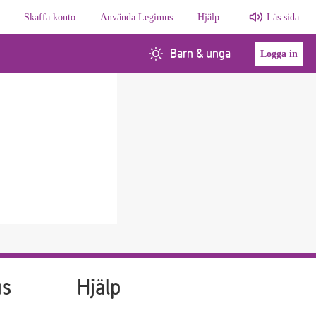
Skaffa konto
Använda Legimus
Hjälp
Läs sida
Barn & unga
Logga in
us
Hjälp