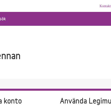
Kontakt
sök
ennan
a konto
Använda Legim