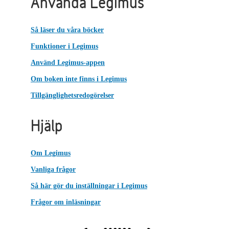
Använda Legimus
Så läser du våra böcker
Funktioner i Legimus
Använd Legimus-appen
Om boken inte finns i Legimus
Tillgänglighetsredogörelser
Hjälp
Om Legimus
Vanliga frågor
Så här gör du inställningar i Legimus
Frågor om inläsningar