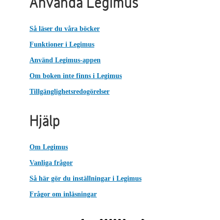
Använda Legimus
Så läser du våra böcker
Funktioner i Legimus
Använd Legimus-appen
Om boken inte finns i Legimus
Tillgänglighetsredogörelser
Hjälp
Om Legimus
Vanliga frågor
Så här gör du inställningar i Legimus
Frågor om inläsningar