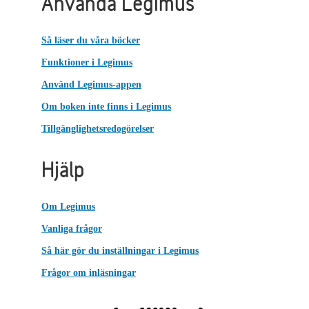
Använda Legimus
Så läser du våra böcker
Funktioner i Legimus
Använd Legimus-appen
Om boken inte finns i Legimus
Tillgänglighetsredogörelser
Hjälp
Om Legimus
Vanliga frågor
Så här gör du inställningar i Legimus
Frågor om inläsningar