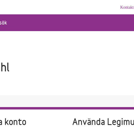
Kontakt
sök
hl
a konto
Använda Legim