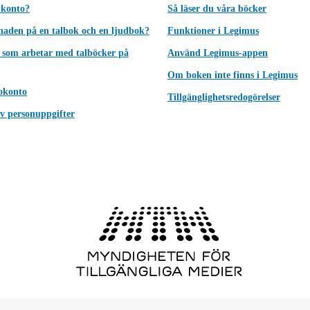
 konto?
Så läser du våra böcker
lnaden på en talbok och en ljudbok?
Funktioner i Legimus
 som arbetar med talböcker på
Använd Legimus-appen
Om boken inte finns i Legimus
okonto
Tillgänglighetsredogörelser
v personuppgifter