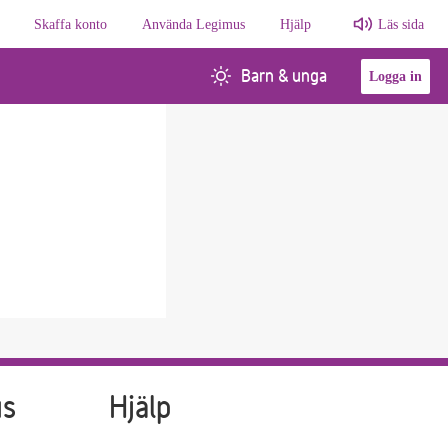
Skaffa konto
Använda Legimus
Hjälp
Läs sida
Barn & unga
Logga in
us
Hjälp