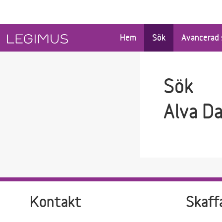
Gå till sökfältet
Gå till huvudinnehåll
Hem
Sök
Avancerad 
Sök
Alva Da
Kontakt
Skaff