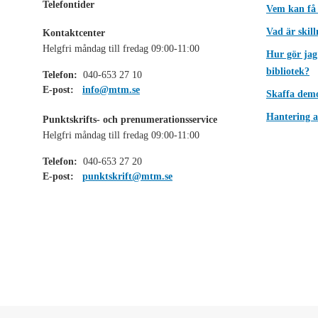
Telefontider
Vem kan få
Vad är skil
Kontaktcenter
Helgfri måndag till fredag 09:00-11:00
Hur gör jag
bibliotek?
Telefon:
040-653 27 10
E-post:
info@mtm.se
Skaffa dem
Hantering a
Punktskrifts- och prenumerationsservice
Helgfri måndag till fredag 09:00-11:00
Telefon:
040-653 27 20
E-post:
punktskrift@mtm.se