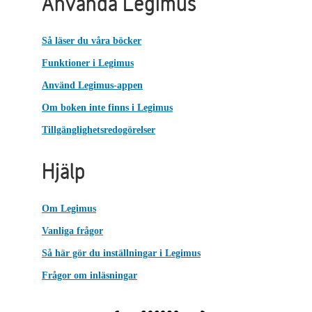
Använda Legimus
Så läser du våra böcker
Funktioner i Legimus
Använd Legimus-appen
Om boken inte finns i Legimus
Tillgänglighetsredogörelser
Hjälp
Om Legimus
Vanliga frågor
Så här gör du inställningar i Legimus
Frågor om inläsningar