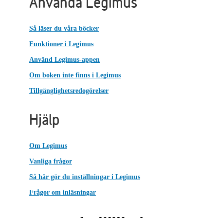
Använda Legimus
Så läser du våra böcker
Funktioner i Legimus
Använd Legimus-appen
Om boken inte finns i Legimus
Tillgänglighetsredogörelser
Hjälp
Om Legimus
Vanliga frågor
Så här gör du inställningar i Legimus
Frågor om inläsningar