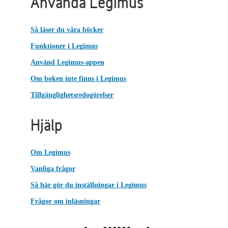
Använda Legimus
Så läser du våra böcker
Funktioner i Legimus
Använd Legimus-appen
Om boken inte finns i Legimus
Tillgänglighetsredogörelser
Hjälp
Om Legimus
Vanliga frågor
Så här gör du inställningar i Legimus
Frågor om inläsningar