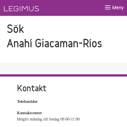
Gå till sökfältet
Gå till huvudinnehåll
Meny
Sök
Anahí Giacaman-Ríos
Kontakt
Telefontider
Kontaktcenter
Helgfri måndag till fredag 09:00-11:00