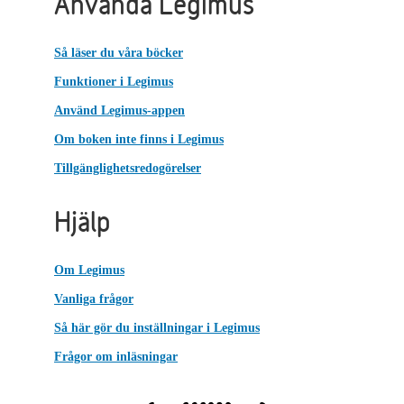
Använda Legimus
Så läser du våra böcker
Funktioner i Legimus
Använd Legimus-appen
Om boken inte finns i Legimus
Tillgänglighetsredogörelser
Hjälp
Om Legimus
Vanliga frågor
Så här gör du inställningar i Legimus
Frågor om inläsningar