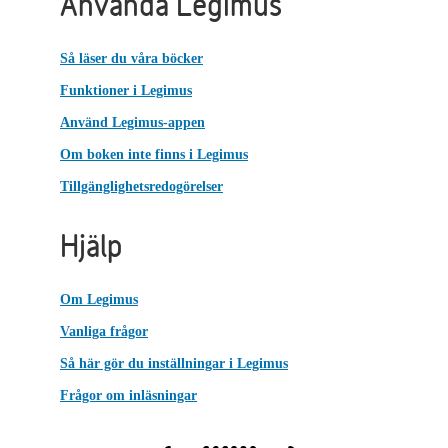
Använda Legimus
Så läser du våra böcker
Funktioner i Legimus
Använd Legimus-appen
Om boken inte finns i Legimus
Tillgänglighetsredogörelser
Hjälp
Om Legimus
Vanliga frågor
Så här gör du inställningar i Legimus
Frågor om inläsningar