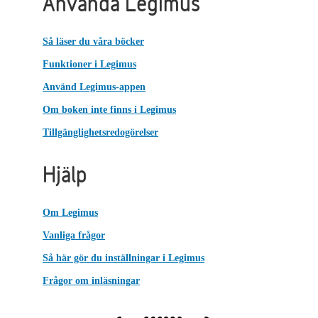
Använda Legimus
Så läser du våra böcker
Funktioner i Legimus
Använd Legimus-appen
Om boken inte finns i Legimus
Tillgänglighetsredogörelser
Hjälp
Om Legimus
Vanliga frågor
Så här gör du inställningar i Legimus
Frågor om inläsningar