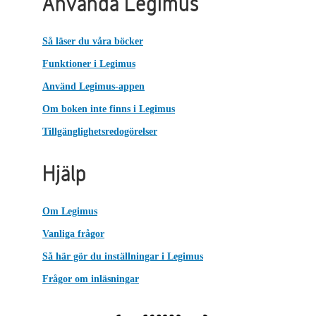
Använda Legimus
Så läser du våra böcker
Funktioner i Legimus
Använd Legimus-appen
Om boken inte finns i Legimus
Tillgänglighetsredogörelser
Hjälp
Om Legimus
Vanliga frågor
Så här gör du inställningar i Legimus
Frågor om inläsningar