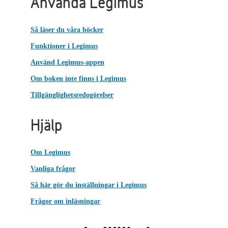
Använda Legimus
Så läser du våra böcker
Funktioner i Legimus
Använd Legimus-appen
Om boken inte finns i Legimus
Tillgänglighetsredogörelser
Hjälp
Om Legimus
Vanliga frågor
Så här gör du inställningar i Legimus
Frågor om inläsningar