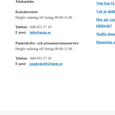
Telefontider
Vem kan få
Vad är skil
Kontaktcenter
Helgfri måndag till fredag 09:00-11:00
Hur gör jag
bibliotek?
Telefon:
040-653 27 10
E-post:
info@mtm.se
Skaffa dem
Hantering a
Punktskrifts- och prenumerationsservice
Helgfri måndag till fredag 09:00-11:00
Telefon:
040-653 27 20
E-post:
punktskrift@mtm.se