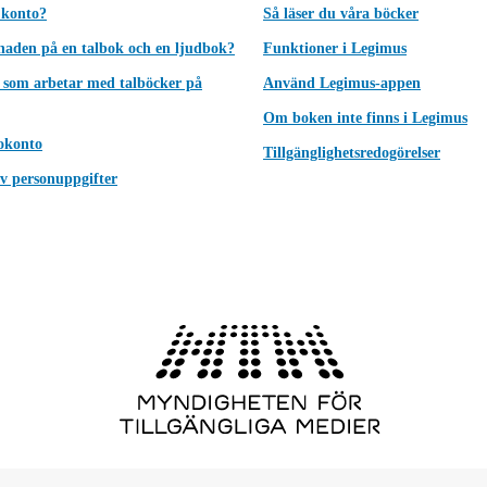
 konto?
Så läser du våra böcker
lnaden på en talbok och en ljudbok?
Funktioner i Legimus
 som arbetar med talböcker på
Använd Legimus-appen
Om boken inte finns i Legimus
okonto
Tillgänglighetsredogörelser
v personuppgifter