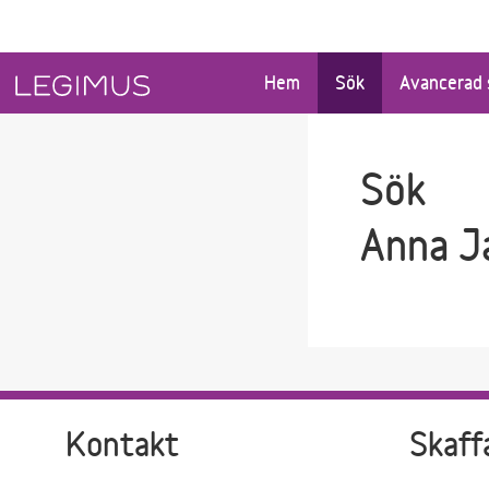
Gå till sökfältet
Gå till huvudinnehåll
Hem
Sök
Avancerad 
Sök
Anna J
Kontakt
Skaff