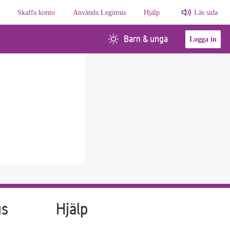
Skaffa konto
Använda Legimus
Hjälp
Läs sida
Barn & unga
Logga in
us
Hjälp