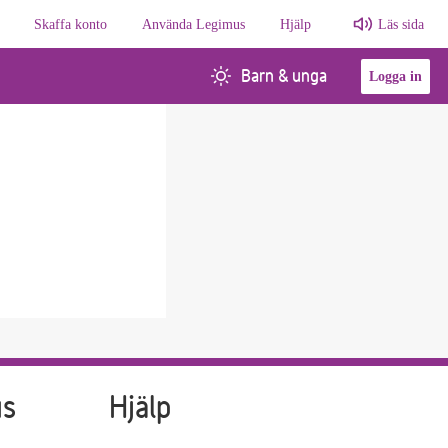
Skaffa konto
Använda Legimus
Hjälp
Läs sida
Barn & unga
Logga in
us
Hjälp