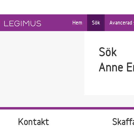
Gå till sökfältet
Gå till huvudinnehåll
Hem
Sök
Avancerad 
Sök
Anne E
Kontakt
Skaff