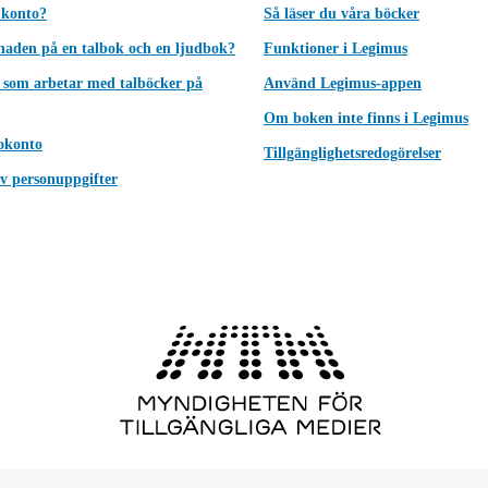
 konto?
Så läser du våra böcker
lnaden på en talbok och en ljudbok?
Funktioner i Legimus
 som arbetar med talböcker på
Använd Legimus-appen
Om boken inte finns i Legimus
okonto
Tillgänglighetsredogörelser
v personuppgifter