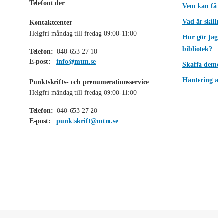
Telefontider
Vem kan få
Vad är skil
Kontaktcenter
Helgfri måndag till fredag 09:00-11:00
Hur gör jag
bibliotek?
Telefon:
040-653 27 10
E-post:
info@mtm.se
Skaffa dem
Hantering a
Punktskrifts- och prenumerationsservice
Helgfri måndag till fredag 09:00-11:00
Telefon:
040-653 27 20
E-post:
punktskrift@mtm.se