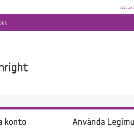
Kontakt
sök
nright
a konto
Använda Legim