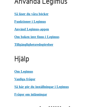
Använda Legimus
Så läser du våra böcker
Funktioner i Legimus
Använd Legimus-appen
Om boken inte finns i Legimus
Tillgänglighetsredogörelser
Hjälp
Om Legimus
Vanliga frågor
Så här gör du inställningar i Legimus
Frågor om inläsningar