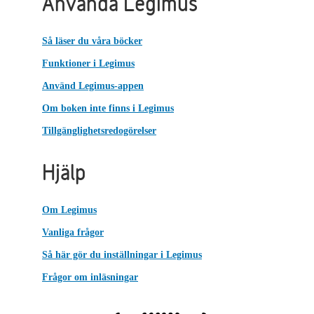
Använda Legimus
Så läser du våra böcker
Funktioner i Legimus
Använd Legimus-appen
Om boken inte finns i Legimus
Tillgänglighetsredogörelser
Hjälp
Om Legimus
Vanliga frågor
Så här gör du inställningar i Legimus
Frågor om inläsningar