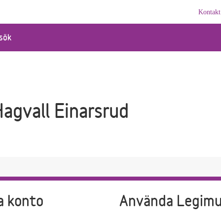
Kontakt
sök
agvall Einarsrud
a konto
Använda Legim