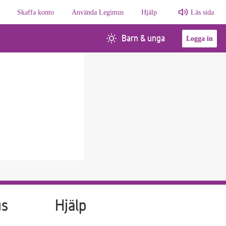
Skaffa konto
Använda Legimus
Hjälp
Läs sida
Barn & unga
Logga in
us
Hjälp