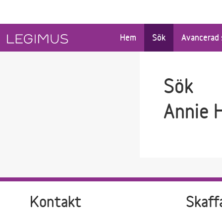
Gå till sökfältet
Gå till huvudinnehåll
Hem
Sök
Avancerad 
Sök
Annie H
Kontakt
Skaff