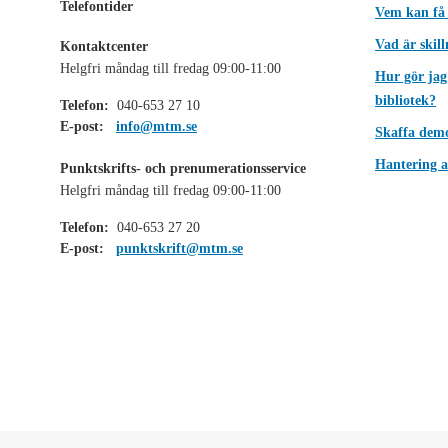
Telefontider
Vem kan få
Vad är skil
Kontaktcenter
Helgfri måndag till fredag 09:00-11:00
Hur gör jag
bibliotek?
Telefon:
040-653 27 10
E-post:
info@mtm.se
Skaffa dem
Hantering a
Punktskrifts- och prenumerationsservice
Helgfri måndag till fredag 09:00-11:00
Telefon:
040-653 27 20
E-post:
punktskrift@mtm.se