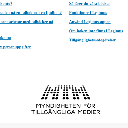
 konto?
Så läser du våra böcker
lnaden på en talbok och en ljudbok?
Funktioner i Legimus
 som arbetar med talböcker på
Använd Legimus-appen
Om boken inte finns i Legimus
okonto
Tillgänglighetsredogörelser
v personuppgifter