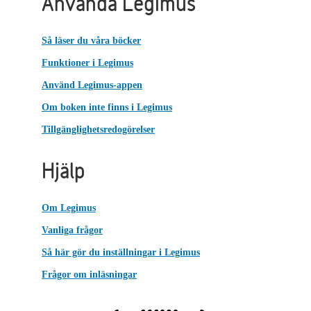
Använda Legimus
Så läser du våra böcker
Funktioner i Legimus
Använd Legimus-appen
Om boken inte finns i Legimus
Tillgänglighetsredogörelser
Hjälp
Om Legimus
Vanliga frågor
Så här gör du inställningar i Legimus
Frågor om inläsningar