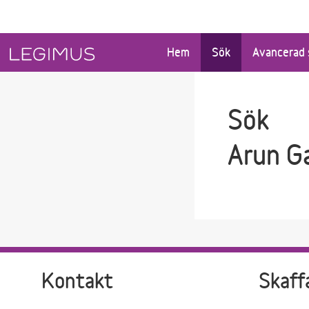
Gå till sökfältet
Gå till huvudinnehåll
Hem
Sök
Avancerad 
Sök
Arun G
Kontakt
Skaff