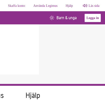
Skaffa konto
Använda Legimus
Hjälp
Läs sida
Barn & unga
Logga in
us
Hjälp