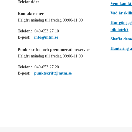
Telefontider
Vem kan få
Vad är skil
Kontaktcenter
Helgfri måndag till fredag 09:00-11:00
Hur gör jag
bibliotek?
Telefon:
040-653 27 10
E-post:
info@mtm.se
Skaffa dem
Hantering a
Punktskrifts- och prenumerationsservice
Helgfri måndag till fredag 09:00-11:00
Telefon:
040-653 27 20
E-post:
punktskrift@mtm.se