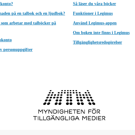
 konto?
Så läser du våra böcker
lnaden på en talbok och en ljudbok?
Funktioner i Legimus
 som arbetar med talböcker på
Använd Legimus-appen
Om boken inte finns i Legimus
okonto
Tillgänglighetsredogörelser
v personuppgifter