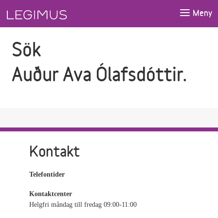
Gå till sökfältet
Gå till huvudinnehåll
Meny
Sök
Auður Ava Ólafsdóttir.
Kontakt
Telefontider
Kontaktcenter
Helgfri måndag till fredag 09:00-11:00