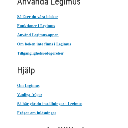
Använda Legimus
Så läser du våra böcker
Funktioner i Legimus
Använd Legimus-appen
Om boken inte finns i Legimus
Tillgänglighetsredogörelser
Hjälp
Om Legimus
Vanliga frågor
Så här gör du inställningar i Legimus
Frågor om inläsningar