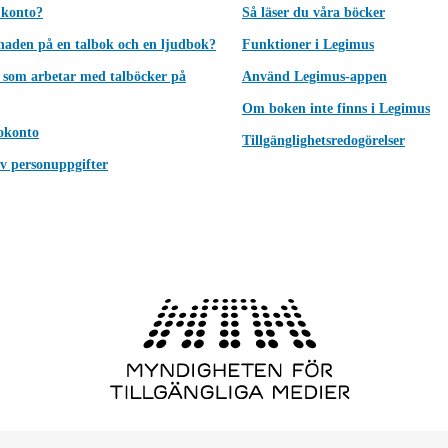
 konto?
Så läser du våra böcker
lnaden på en talbok och en ljudbok?
Funktioner i Legimus
 som arbetar med talböcker på
Använd Legimus-appen
Om boken inte finns i Legimus
okonto
Tillgänglighetsredogörelser
v personuppgifter