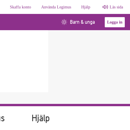
Skaffa konto
Använda Legimus
Hjälp
Läs sida
Barn & unga
Logga in
us
Hjälp