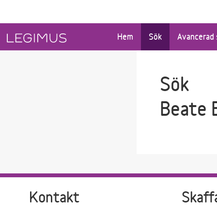
Gå till sökfältet
Gå till huvudinnehåll
Hem
Sök
Avancerad 
Sök
Beate 
Kontakt
Skaff