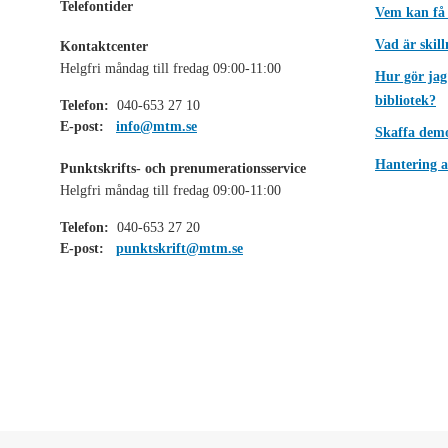
Telefontider
Vem kan få
Vad är skil
Kontaktcenter
Helgfri måndag till fredag 09:00-11:00
Hur gör jag
bibliotek?
Telefon:
040-653 27 10
E-post:
info@mtm.se
Skaffa dem
Hantering a
Punktskrifts- och prenumerationsservice
Helgfri måndag till fredag 09:00-11:00
Telefon:
040-653 27 20
E-post:
punktskrift@mtm.se