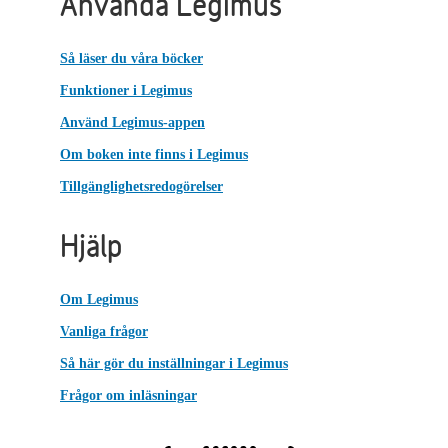
Använda Legimus
Så läser du våra böcker
Funktioner i Legimus
Använd Legimus-appen
Om boken inte finns i Legimus
Tillgänglighetsredogörelser
Hjälp
Om Legimus
Vanliga frågor
Så här gör du inställningar i Legimus
Frågor om inläsningar