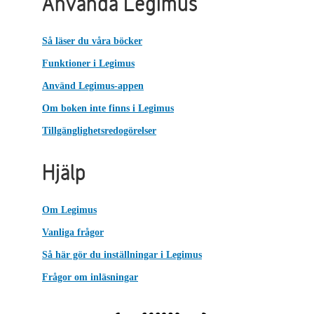
Använda Legimus
Så läser du våra böcker
Funktioner i Legimus
Använd Legimus-appen
Om boken inte finns i Legimus
Tillgänglighetsredogörelser
Hjälp
Om Legimus
Vanliga frågor
Så här gör du inställningar i Legimus
Frågor om inläsningar