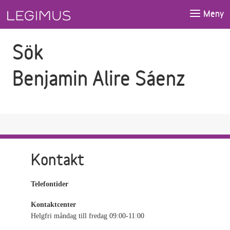
Gå till sökfältet
Gå till huvudinnehåll
Meny
Sök
Benjamin Alire Sáenz
Kontakt
Telefontider
Kontaktcenter
Helgfri måndag till fredag 09:00-11:00