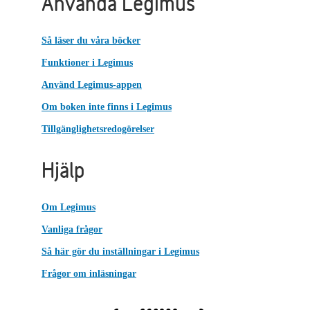
Använda Legimus
Så läser du våra böcker
Funktioner i Legimus
Använd Legimus-appen
Om boken inte finns i Legimus
Tillgänglighetsredogörelser
Hjälp
Om Legimus
Vanliga frågor
Så här gör du inställningar i Legimus
Frågor om inläsningar