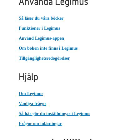
Använda Legimus
Så läser du våra böcker
Funktioner i Legimus
Använd Legimus-appen
Om boken inte finns i Legimus
Tillgänglighetsredogörelser
Hjälp
Om Legimus
Vanliga frågor
Så här gör du inställningar i Legimus
Frågor om inläsningar