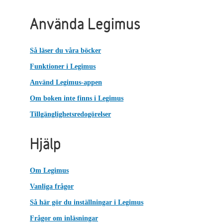
Använda Legimus
Så läser du våra böcker
Funktioner i Legimus
Använd Legimus-appen
Om boken inte finns i Legimus
Tillgänglighetsredogörelser
Hjälp
Om Legimus
Vanliga frågor
Så här gör du inställningar i Legimus
Frågor om inläsningar