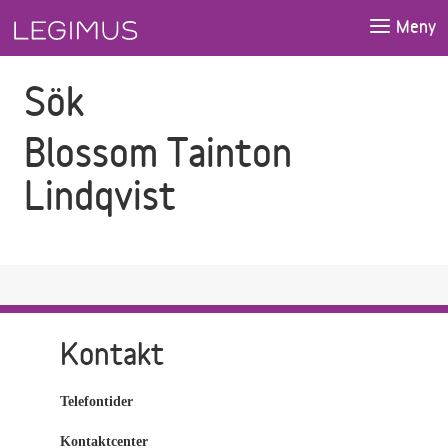
Gå till sökfältet
Gå till huvudinnehåll
Meny
Sök
Blossom Tainton
Lindqvist
Kontakt
Telefontider
Kontaktcenter