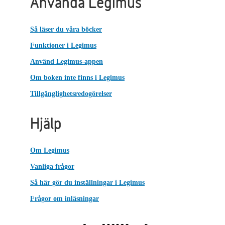
Använda Legimus
Så läser du våra böcker
Funktioner i Legimus
Använd Legimus-appen
Om boken inte finns i Legimus
Tillgänglighetsredogörelser
Hjälp
Om Legimus
Vanliga frågor
Så här gör du inställningar i Legimus
Frågor om inläsningar