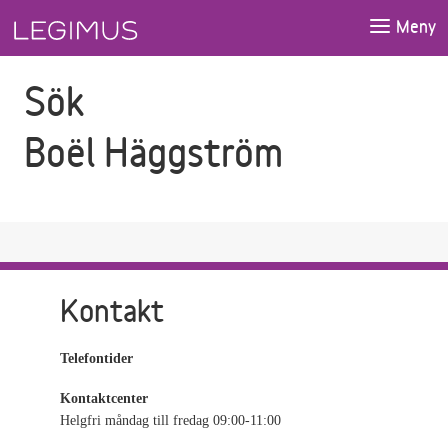
Gå till sökfältet
Gå till huvudinnehåll
Meny
Sök
Boël Häggström
Kontakt
Telefontider
Kontaktcenter
Helgfri måndag till fredag 09:00-11:00