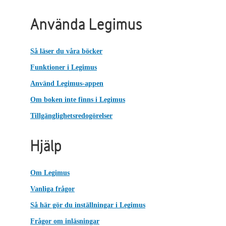
Använda Legimus
Så läser du våra böcker
Funktioner i Legimus
Använd Legimus-appen
Om boken inte finns i Legimus
Tillgänglighetsredogörelser
Hjälp
Om Legimus
Vanliga frågor
Så här gör du inställningar i Legimus
Frågor om inläsningar