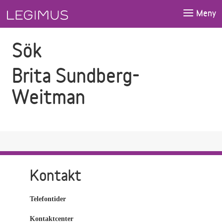
Gå till sökfältet
Gå till huvudinnehåll
Meny
Sök
Brita Sundberg-
Weitman
Kontakt
Telefontider
Kontaktcenter