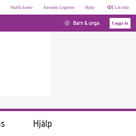
Skaffa konto
Använda Legimus
Hjälp
Läs sida
Barn & unga
Logga in
us
Hjälp