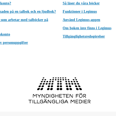
 konto?
Så läser du våra böcker
lnaden på en talbok och en ljudbok?
Funktioner i Legimus
 som arbetar med talböcker på
Använd Legimus-appen
Om boken inte finns i Legimus
okonto
Tillgänglighetsredogörelser
v personuppgifter