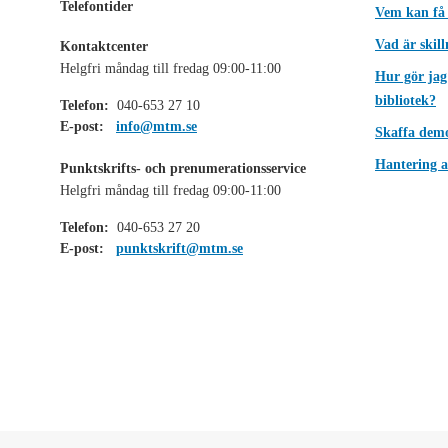
Telefontider
Vem kan få
Vad är skil
Kontaktcenter
Helgfri måndag till fredag 09:00-11:00
Hur gör jag
bibliotek?
Telefon:
040-653 27 10
E-post:
info@mtm.se
Skaffa dem
Hantering a
Punktskrifts- och prenumerationsservice
Helgfri måndag till fredag 09:00-11:00
Telefon:
040-653 27 20
E-post:
punktskrift@mtm.se