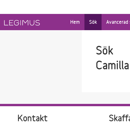
Gå till sökfältet
Gå till huvudinnehåll
Hem
Sök
Avancerad 
Sök
Camilla
Kontakt
Skaff