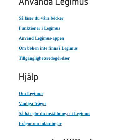
Använda Legimus
Så läser du våra böcker
Funktioner i Legimus
Använd Legimus-appen
Om boken inte finns i Legimus
Tillgänglighetsredogörelser
Hjälp
Om Legimus
Vanliga frågor
Så här gör du inställningar i Legimus
Frågor om inläsningar