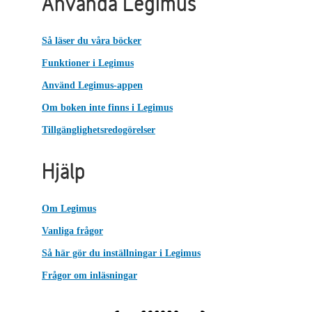
Använda Legimus
Så läser du våra böcker
Funktioner i Legimus
Använd Legimus-appen
Om boken inte finns i Legimus
Tillgänglighetsredogörelser
Hjälp
Om Legimus
Vanliga frågor
Så här gör du inställningar i Legimus
Frågor om inläsningar