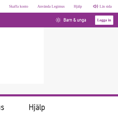
Skaffa konto
Använda Legimus
Hjälp
Läs sida
Barn & unga
Logga in
us
Hjälp