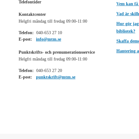
Telefontider
Vem kan få
Vad är skil
Kontaktcenter
Helgfri måndag till fredag 09:00-11:00
Hur gör jag
bibliotek?
Telefon:
040-653 27 10
E-post:
info@mtm.se
Skaffa dem
Hantering a
Punktskrifts- och prenumerationsservice
Helgfri måndag till fredag 09:00-11:00
Telefon:
040-653 27 20
E-post:
punktskrift@mtm.se