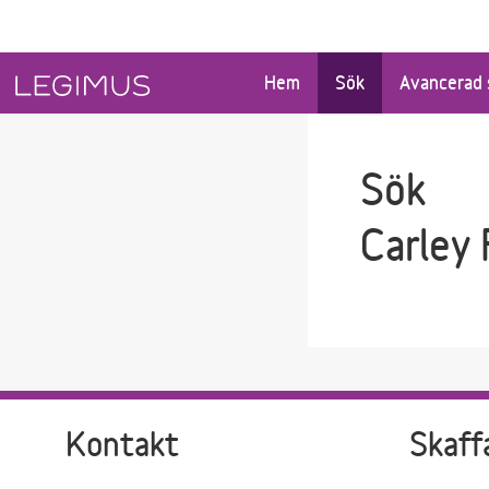
Gå till sökfältet
Gå till huvudinnehåll
Hem
Sök
Avancerad 
Sök
Carley
Kontakt
Skaff