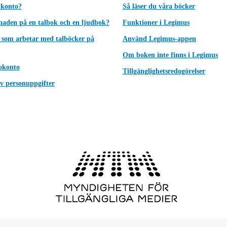
 konto?
Så läser du våra böcker
lnaden på en talbok och en ljudbok?
Funktioner i Legimus
 som arbetar med talböcker på
Använd Legimus-appen
Om boken inte finns i Legimus
okonto
Tillgänglighetsredogörelser
v personuppgifter