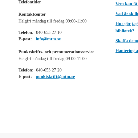
Telefontider
Vem kan få
Vad är skil
Kontaktcenter
Helgfri måndag till fredag 09:00-11:00
Hur gör jag
bibliotek?
Telefon:
040-653 27 10
E-post:
info@mtm.se
Skaffa dem
Hantering a
Punktskrifts- och prenumerationsservice
Helgfri måndag till fredag 09:00-11:00
Telefon:
040-653 27 20
E-post:
punktskrift@mtm.se