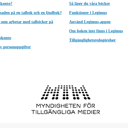
 konto?
Så läser du våra böcker
lnaden på en talbok och en ljudbok?
Funktioner i Legimus
 som arbetar med talböcker på
Använd Legimus-appen
Om boken inte finns i Legimus
okonto
Tillgänglighetsredogörelser
v personuppgifter