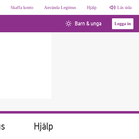
Skaffa konto
Använda Legimus
Hjälp
Läs sida
Barn & unga
Logga in
us
Hjälp