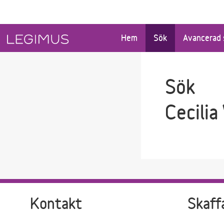
Gå till sökfältet
Gå till huvudinnehåll
Hem
Sök
Avancerad 
Sök
Cecilia
Kontakt
Skaff