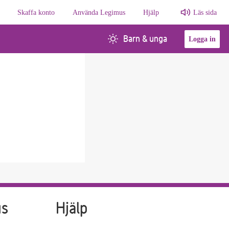
Skaffa konto
Använda Legimus
Hjälp
Läs sida
Barn & unga
Logga in
us
Hjälp