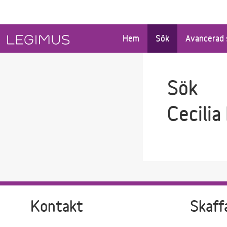
Gå till sökfältet
Gå till huvudinnehåll
Hem
Sök
Avancerad 
Sök
Cecilia
Kontakt
Skaff