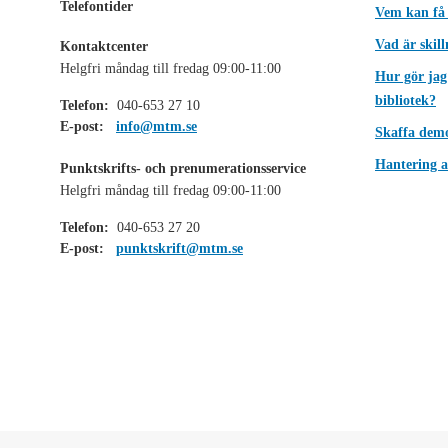
Telefontider
Vem kan få
Vad är skil
Kontaktcenter
Helgfri måndag till fredag 09:00-11:00
Hur gör jag
bibliotek?
Telefon:
040-653 27 10
E-post:
info@mtm.se
Skaffa dem
Hantering a
Punktskrifts- och prenumerationsservice
Helgfri måndag till fredag 09:00-11:00
Telefon:
040-653 27 20
E-post:
punktskrift@mtm.se