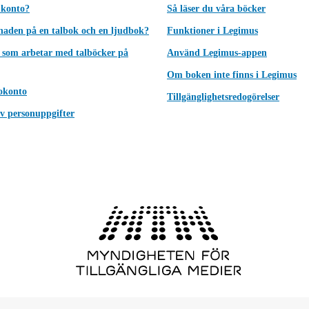
 konto?
Så läser du våra böcker
lnaden på en talbok och en ljudbok?
Funktioner i Legimus
 som arbetar med talböcker på
Använd Legimus-appen
Om boken inte finns i Legimus
okonto
Tillgänglighetsredogörelser
v personuppgifter