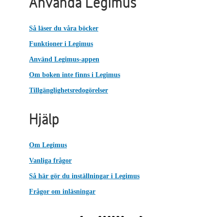
Använda Legimus
Så läser du våra böcker
Funktioner i Legimus
Använd Legimus-appen
Om boken inte finns i Legimus
Tillgänglighetsredogörelser
Hjälp
Om Legimus
Vanliga frågor
Så här gör du inställningar i Legimus
Frågor om inläsningar