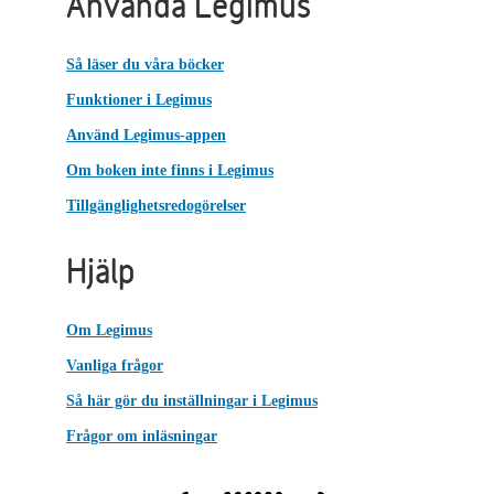
Använda Legimus
Så läser du våra böcker
Funktioner i Legimus
Använd Legimus-appen
Om boken inte finns i Legimus
Tillgänglighetsredogörelser
Hjälp
Om Legimus
Vanliga frågor
Så här gör du inställningar i Legimus
Frågor om inläsningar