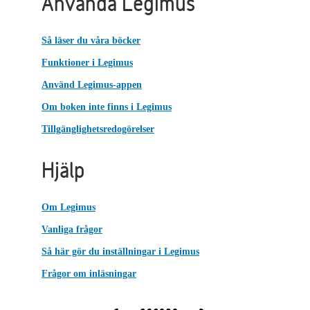
Använda Legimus
Så läser du våra böcker
Funktioner i Legimus
Använd Legimus-appen
Om boken inte finns i Legimus
Tillgänglighetsredogörelser
Hjälp
Om Legimus
Vanliga frågor
Så här gör du inställningar i Legimus
Frågor om inläsningar