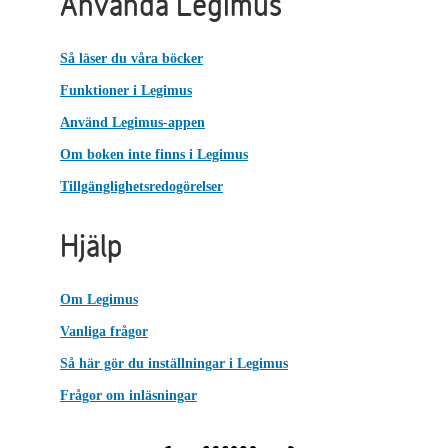
Använda Legimus
Så läser du våra böcker
Funktioner i Legimus
Använd Legimus-appen
Om boken inte finns i Legimus
Tillgänglighetsredogörelser
Hjälp
Om Legimus
Vanliga frågor
Så här gör du inställningar i Legimus
Frågor om inläsningar