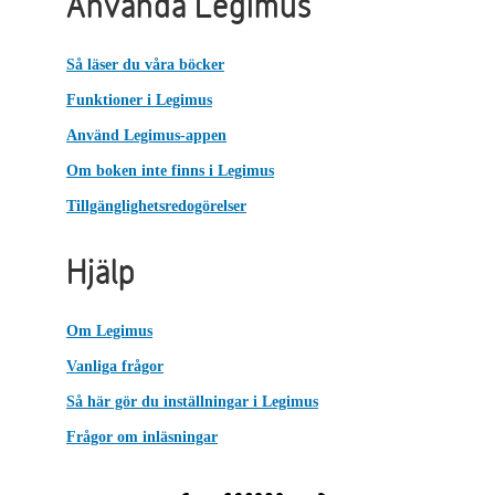
Använda Legimus
Så läser du våra böcker
Funktioner i Legimus
Använd Legimus-appen
Om boken inte finns i Legimus
Tillgänglighetsredogörelser
Hjälp
Om Legimus
Vanliga frågor
Så här gör du inställningar i Legimus
Frågor om inläsningar