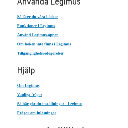
Använda Legimus
Så läser du våra böcker
Funktioner i Legimus
Använd Legimus-appen
Om boken inte finns i Legimus
Tillgänglighetsredogörelser
Hjälp
Om Legimus
Vanliga frågor
Så här gör du inställningar i Legimus
Frågor om inläsningar