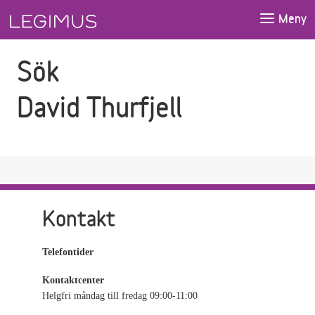
Gå till sökfältet
Gå till huvudinnehåll
Meny
Sök
David Thurfjell
Kontakt
Telefontider
Kontaktcenter
Helgfri måndag till fredag 09:00-11:00