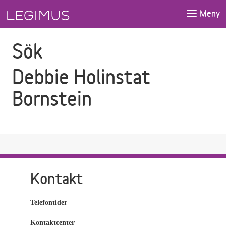
Gå till sökfältet
Gå till huvudinnehåll
Meny
Sök
Debbie Holinstat
Bornstein
Kontakt
Telefontider
Kontaktcenter