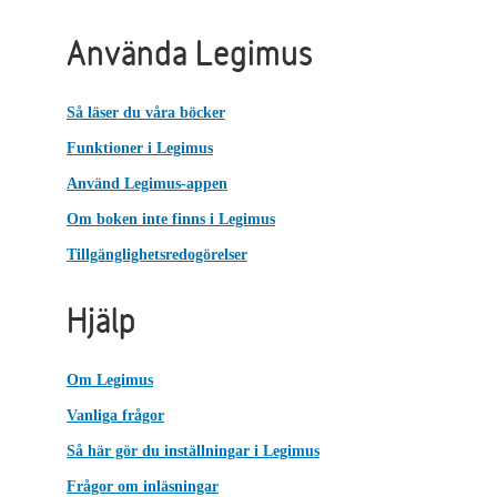
Använda Legimus
Så läser du våra böcker
Funktioner i Legimus
Använd Legimus-appen
Om boken inte finns i Legimus
Tillgänglighetsredogörelser
Hjälp
Om Legimus
Vanliga frågor
Så här gör du inställningar i Legimus
Frågor om inläsningar