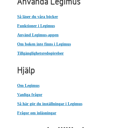
Använda Legimus
Så läser du våra böcker
Funktioner i Legimus
Använd Legimus-appen
Om boken inte finns i Legimus
Tillgänglighetsredogörelser
Hjälp
Om Legimus
Vanliga frågor
Så här gör du inställningar i Legimus
Frågor om inläsningar